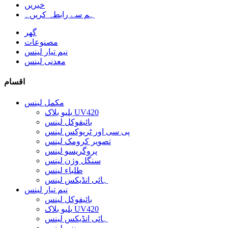
خبریں
ہم سے رابطہ کریں۔
گھر
مصنوعات
نیم تیار لینس
معدنی لینس
اقسام
مکمل لینس
بلیو بلاک UV420
بائیفوکل لینس
پی سی اور ٹریوکس لینس
تصویر کرومک لینس
پروگریسو لینس
سنگل وژن لینس
طلباء لینس
ہائی انڈیکس لینس
نیم تیار لینس
بائیفوکل لینس
بلیو بلاک UV420
ہائی انڈیکس لینس