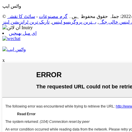
واٹس ایپ
گرم مصنوعات
-
سائٹ کا نقشہ
 لینس خالی جگہ
,
بہترین پروگریسو لینس
,
تاریک ترین ٹرانزیشن لینز
ای میل بھیجیں
x