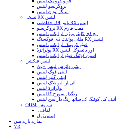
فوٹو کرومک لینس
پروگریسو لینس
سنگل وژن لینس
نسخہ RX لینس
بلیو بلاک حفاظتی RX لینس
پروگریسو RX مفت فارم
ایچ ڈی کلیئر ویژن آر ایکس لینس
ملٹی پوائنٹ ڈی فوکسنگ RX لینسز
فوٹو کرومک آر ایکس لینس
پولرائزڈ RX اور بائیفوکل لینس
اسپن کوٹنگ فوٹو آر ایکس لینس
لینس فنکشن
Ag+ اینٹی وائرس لینس
اینٹی فوگ لینس
اینٹی گلیر لینس
آئی آر بلیو بلاک لینس
پولرائزڈ لینس
رنگدار سورج کا لینس
آئینے کی کوٹنگ کے ساتھ رنگ دار سن لینس
ODM سروس
لفافے۔
لینس ٹول
ہمارے بارے میں
VR