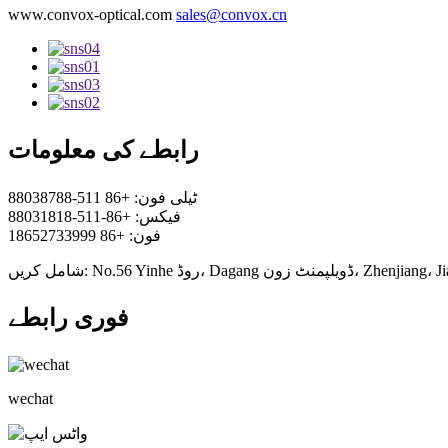
www.convox-optical.com
sales@convox.cn
رابطے کی معلومات
ٹیلی فون: +86 511-88038788
فیکس: +86-511-88031818
فون: +86 18652733999
No. روڈ، Dagang ڈویلپمنٹ زون، Zhenjiang، Jiangsu
فوری رابطے
wechat