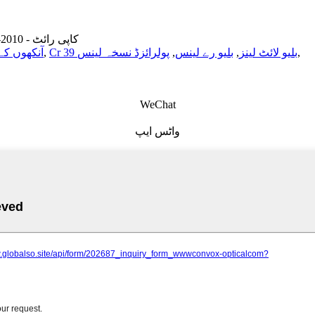
© کاپی رائٹ - 2010-2022: جملہ حقوق محفوظ ہیں۔
,
Cr 39 بلیو لائٹ لینز
,
بلیو رے لینس
,
پولرائزڈ نسخہ لینس
,
آنکھوں کے
WeChat
واٹس ایپ