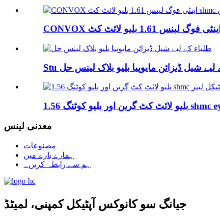
رین اور بلیو کوٹنگ shmc eyeg...
معدنی لینس
مصنوعات
ہمارے بارے میں
ہم سے رابطہ کریں۔
جیانگ سو کانوکس آپٹیکل کمپنی، لمیٹڈ