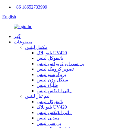
+86 18652733999
English
گھر
مصنوعات
مکمل لینس
بلیو بلاک UV420
بائیفوکل لینس
پی سی اور ٹریوکس لینس
تصویر کرومک لینس
پروگریسو لینس
سنگل وژن لینس
طلباء لینس
ہائی انڈیکس لینس
نیم تیار لینس
بائیفوکل لینس
بلیو بلاک UV420
ہائی انڈیکس لینس
معدنی لینس
پی سی لینس