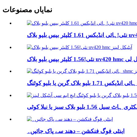
نمایاں مصنوعات
اک uv420 hmc...
...
اینٹی فوگ فنکشن – دھند سے پاک جائیں۔