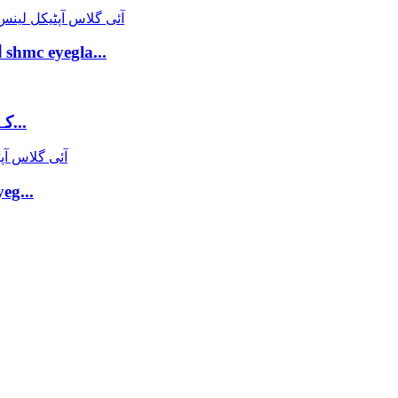
CONVOX اینٹی فوگ لینس 1.61 بلیو لائٹ کٹ shmc eyegla...
Stu کے لیے شیل ڈیزائن مایوپیا بلیو بلاک لینس حل...
1.56 بلیو لائٹ کٹ گ