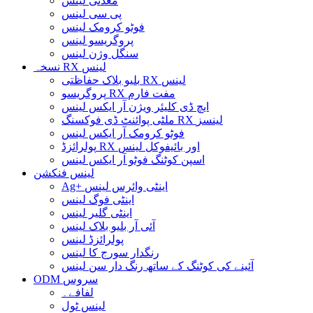
معدنی لینس
پی سی لینس
فوٹو کرومک لینس
پروگریسو لینس
سنگل وژن لینس
نسخہ RX لینس
بلیو بلاک حفاظتی RX لینس
پروگریسو RX مفت فارم
ایچ ڈی کلیئر ویژن آر ایکس لینس
ملٹی پوائنٹ ڈی فوکسنگ RX لینسز
فوٹو کرومک آر ایکس لینس
پولرائزڈ RX اور بائیفوکل لینس
اسپن کوٹنگ فوٹو آر ایکس لینس
لینس فنکشن
Ag+ اینٹی وائرس لینس
اینٹی فوگ لینس
اینٹی گلیر لینس
آئی آر بلیو بلاک لینس
پولرائزڈ لینس
رنگدار سورج کا لینس
آئینے کی کوٹنگ کے ساتھ رنگ دار سن لینس
ODM سروس
لفافے۔
لینس ٹول