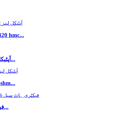
نئی!ہائی انڈیکس 1.61 کلیئر بیس بلیو بل
نئی!1.56 کلیئر بیس بلیو بلاک uv420 hmc آپٹیکل لی...
ہائی انڈیکس 1.71 بلیو بلاک گرین یا بلیو کوٹنگ shm
فیکٹری ہاٹ سیل 1.56 بلیو بلاک سبز یا نیلا کوٹی...