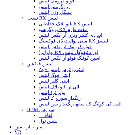
فوٹو کرومک لینس
پروگریسو لینس
سنگل وژن لینس
نسخہ RX لینس
بلیو بلاک حفاظتی RX لینس
پروگریسو RX مفت فارم
ایچ ڈی کلیئر ویژن آر ایکس لینس
ملٹی پوائنٹ ڈی فوکسنگ RX لینسز
فوٹو کرومک آر ایکس لینس
پولرائزڈ RX اور بائیفوکل لینس
اسپن کوٹنگ فوٹو آر ایکس لینس
لینس فنکشن
Ag+ اینٹی وائرس لینس
اینٹی فوگ لینس
اینٹی گلیر لینس
آئی آر بلیو بلاک لینس
پولرائزڈ لینس
رنگدار سورج کا لینس
آئینے کی کوٹنگ کے ساتھ رنگ دار سن لینس
ODM سروس
لفافے۔
لینس ٹول
ہمارے بارے میں
VR