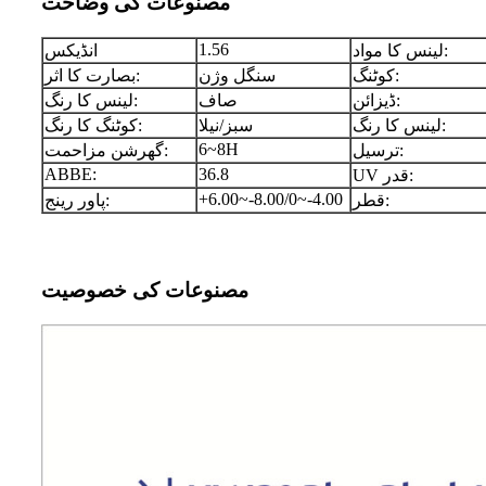
مصنوعات کی وضاحت
1.56
لینس کا مواد:
انڈیکس
کوٹنگ:
سنگل وژن
بصارت کا اثر:
ڈیزائن:
صاف
لینس کا رنگ:
لینس کا رنگ:
سبز/نیلا
کوٹنگ کا رنگ:
6~8H
ترسیل:
گھرشن مزاحمت:
ABBE:
36.8
UV قدر:
+6.00~-8.00/0~-4.00
قطر:
پاور رینج:
مصنوعات کی خصوصیت