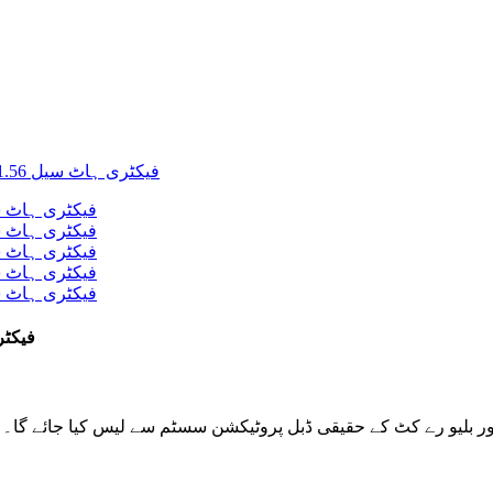
فیکٹری ہاٹ سیل 1.56
 گارڈ ٹیکنالوجی کو اپناتے ہوئے، Convox کو UV+ Cut اور بلیو رے کٹ کے حقیقی ڈبل پروٹیکشن سسٹم سے لیس کیا جائے گا۔