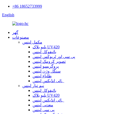
+86 18652733999
English
گھر
مصنوعات
مکمل لینس
بلیو بلاک UV420
بائیفوکل لینس
پی سی اور ٹریوکس لینس
تصویر کرومک لینس
پروگریسو لینس
سنگل وژن لینس
طلباء لینس
ہائی انڈیکس لینس
نیم تیار لینس
بائیفوکل لینس
بلیو بلاک UV420
ہائی انڈیکس لینس
معدنی لینس
پی سی لینس