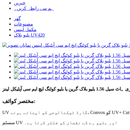
خبریں
ہم سے رابطہ کریں۔
گھر
مصنوعات
مکمل لینس
بلیو بلاک UV420
 بلیو بلاک گرین یا بلیو کوٹنگ ایچ ایم سی آپٹیکل لینز
مختصر کوائف:
سسٹم UV اور بلیو رے کے نقصان کو فلٹر کرتا ہے۔