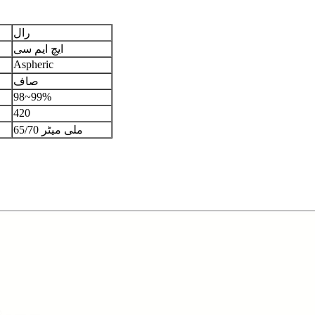
رال
ایچ ایم سی
Aspheric
صاف
98~99%
420
65/70 ملی میٹر