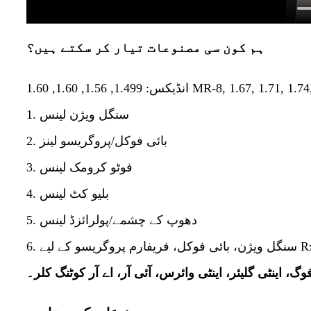
ہم کون سی مصنوعات تیار کر سکتے ہیں؟
MR-8, 1.67, 1.71, 1.74, 1.59 PC Polyca
1. سنگل ویژن لینس
2. بائی فوکل/پروگریسو لینز
3. فوٹو کرومک لینس
4. بلیو کٹ لینس
5. دھوپ کے چشمے/پولرائزڈ لینس
فوگ، اینٹی گلیئر، اینٹی وائرس، آئی آر، اے آر کوٹنگ کلر۔