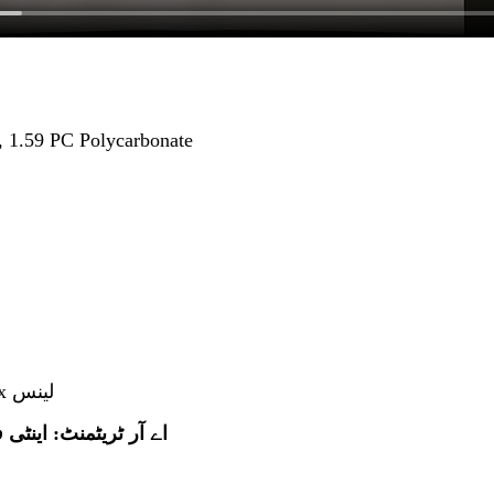
انڈیکس: 1.499, 1.56, 1.60, 1.60 rbonate
6. سنگل ویژن، بائی فوکل، فریفارم پروگریسو کے لیے Rx لینس
اے آر ٹریٹمنٹ: اینٹی 