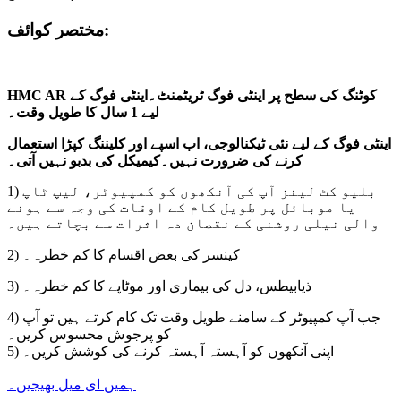
مختصر کوائف:
HMC AR کوٹنگ کی سطح پر اینٹی فوگ ٹریٹمنٹ۔اینٹی فوگ کے
لیے 1 سال کا طویل وقت۔
اینٹی فوگ کے لیے نئی ٹیکنالوجی، اب اسپے اور کلیننگ کپڑا استعمال
کرنے کی ضرورت نہیں۔کیمیکل کی بدبو نہیں آتی۔
1) بلیو کٹ لینز آپ کی آنکھوں کو کمپیوٹر، لیپ ٹاپ
یا موبائل پر طویل کام کے اوقات کی وجہ سے ہونے
والی نیلی روشنی کے نقصان دہ اثرات سے بچاتے ہیں۔
2) کینسر کی بعض اقسام کا کم خطرہ۔
3) ذیابیطس، دل کی بیماری اور موٹاپے کا کم خطرہ۔
4) جب آپ کمپیوٹر کے سامنے طویل وقت تک کام کرتے ہیں تو آپ
کو پرجوش محسوس کریں۔
5) اپنی آنکھوں کو آہستہ آہستہ کرنے کی کوشش کریں۔
ہمیں ای میل بھیجیں۔