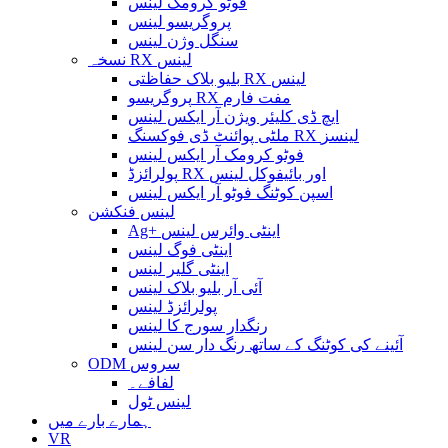
فوٹو کرومک لینس
پروگریسو لینس
سنگل وژن لینس
نسخہ RX لینس
بلیو بلاک حفاظتی RX لینس
پروگریسو RX مفت فارم
ایچ ڈی کلیئر ویژن آر ایکس لینس
ملٹی پوائنٹ ڈی فوکسنگ RX لینسز
فوٹو کرومک آر ایکس لینس
پولرائزڈ RX اور بائیفوکل لینس
اسپن کوٹنگ فوٹو آر ایکس لینس
لینس فنکشن
Ag+ اینٹی وائرس لینس
اینٹی فوگ لینس
اینٹی گلیر لینس
آئی آر بلیو بلاک لینس
پولرائزڈ لینس
رنگدار سورج کا لینس
آئینے کی کوٹنگ کے ساتھ رنگ دار سن لینس
ODM سروس
لفافے۔
لینس ٹول
ہمارے بارے میں
VR