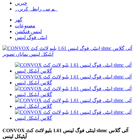
خبریں
ہم سے رابطہ کریں۔
گھر
مصنوعات
لینس فنکشن
اینٹی فوگ لینس
CONVOX اینٹی فوگ لینس 1.61 بلیو لائٹ کٹ shmc آئی گلاس
آپٹیکل لینس