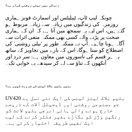
زندگی میں نیلی روشنی کہاں ہے؟
چونکہ لیپ ٹاپ، ٹیبلیٹس اور اسمارٹ فونز ہماری
روزمرہ کی زندگیوں میں زیادہ سے زیادہ مربوط ہو
گئے ہیں، اس لیے یہ سمجھ میں آتا ہے کہ ان کے ہماری
صحت پر پڑنے والے کسی بھی ممکنہ منفی اثرات سے
آگاہ ہونا چاہیے۔آپ نے ممکنہ طور پر 'نیلی روشنی' کی
اصطلاح کو سنا ہوگا، اس کے بارے میں تجاویز کے ساتھ
یہ ہر قسم کی ناسوروں میں معاون ہے: سر درد اور
آنکھوں کے تناؤ سے لے کر سیدھے بے خوابی تک۔
ہمیں بلیو بلاک لینس کی ضرورت کیوں ہے؟
UV420 بلیو بلاک لینز لینس کی ایک نئی نسل ہے
جو مصنوعی روشنی اور ڈیجیٹل آلات کے ذریعے
خارج ہونے والی ہائی انرجی بلیو لائٹ کو
رنگین وژن کو بگاڑے بغیر فلٹر کرنے کے لیے
ایک نفیس طریقہ اختیار کرتی ہے۔