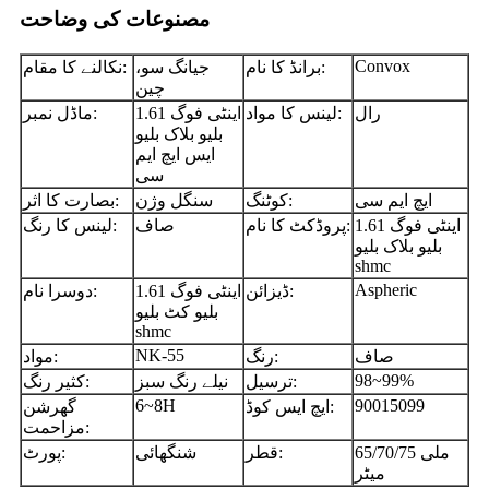
مصنوعات کی وضاحت
Convox
برانڈ کا نام:
جیانگ سو،
نکالنے کا مقام:
چین
رال
لینس کا مواد:
1.61 اینٹی فوگ
ماڈل نمبر:
بلیو بلاک بلیو
ایس ایچ ایم
سی
ایچ ایم سی
کوٹنگ:
سنگل وژن
بصارت کا اثر:
1.61 اینٹی فوگ
پروڈکٹ کا نام:
صاف
لینس کا رنگ:
بلیو بلاک بلیو
shmc
Aspheric
ڈیزائن:
1.61 اینٹی فوگ
دوسرا نام:
بلیو کٹ بلیو
shmc
NK-55
صاف
رنگ:
مواد:
98~99%
ترسیل:
نیلے رنگ سبز
کثیر رنگ:
6~8H
90015099
ایچ ایس کوڈ:
گھرشن
مزاحمت:
65/70/75 ملی
قطر:
شنگھائی
پورٹ:
میٹر