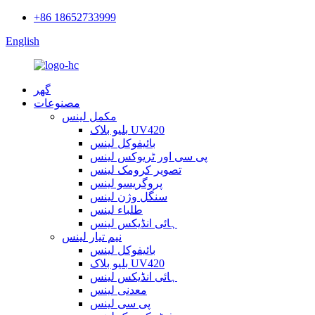
+86 18652733999
English
گھر
مصنوعات
مکمل لینس
بلیو بلاک UV420
بائیفوکل لینس
پی سی اور ٹریوکس لینس
تصویر کرومک لینس
پروگریسو لینس
سنگل وژن لینس
طلباء لینس
ہائی انڈیکس لینس
نیم تیار لینس
بائیفوکل لینس
بلیو بلاک UV420
ہائی انڈیکس لینس
معدنی لینس
پی سی لینس