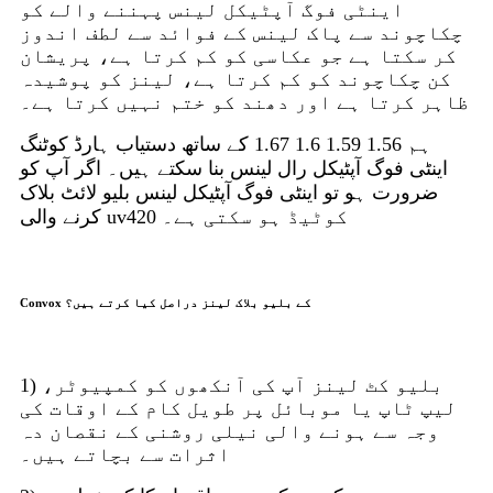
اینٹی فوگ آپٹیکل لینس پہننے والے کو
چکاچوند سے پاک لینس کے فوائد سے لطف اندوز
کر سکتا ہے جو عکاسی کو کم کرتا ہے، پریشان
کن چکاچوند کو کم کرتا ہے، لینز کو پوشیدہ
ظاہر کرتا ہے اور دھند کو ختم نہیں کرتا ہے۔
ہم 1.56 1.59 1.6 1.67 کے ساتھ دستیاب ہارڈ کوٹنگ
اینٹی فوگ آپٹیکل رال لینس بنا سکتے ہیں۔ اگر آپ کو
ضرورت ہو تو اینٹی فوگ آپٹیکل لینس بلیو لائٹ بلاک
کرنے والی uv420 کوٹیڈ ہو سکتی ہے۔
Convox کے بلیو بلاک لینز دراصل کیا کرتے ہیں؟
1) بلیو کٹ لینز آپ کی آنکھوں کو کمپیوٹر،
لیپ ٹاپ یا موبائل پر طویل کام کے اوقات کی
وجہ سے ہونے والی نیلی روشنی کے نقصان دہ
اثرات سے بچاتے ہیں۔