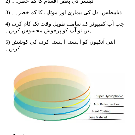
2) کینسر کی بعض اقسام کا کم خطرہ۔
3) ذیابیطس، دل کی بیماری اور موٹاپے کا کم خطرہ۔
4) جب آپ کمپیوٹر کے سامنے طویل وقت تک کام کرتے
ہیں تو آپ کو پرجوش محسوس کریں۔
5) اپنی آنکھوں کو آہستہ آہستہ کرنے کی کوشش
کریں۔