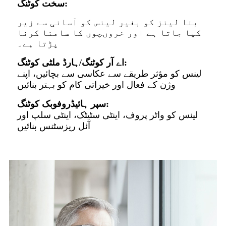
سخت کوٹنگ:
بنا لینز کو بغیر لینس کو آسانی سے زیر
کیا جاتا ہے اور خروںچوں کا سامنا کرنا
پڑتا ہے۔
اے آر کوٹنگ/ہارڈ ملٹی کوٹنگ:
لینس کو مؤثر طریقے سے عکاسی سے بچائیں، اپنے
وژن کے فعال اور خیراتی کام کو بہتر بنائیں
سپر ہائیڈروفوبک کوٹنگ:
لینس کو واٹر پروف، اینٹی سٹیٹک، اینٹی سلپ اور
آئل ریزسٹنس بنائیں