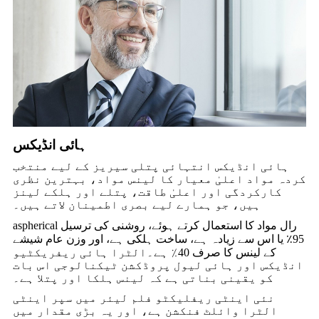
ہائی انڈیکس
ہائی انڈیکس انتہائی پتلی سیریز کے لیے منتخب
کردہ مواد اعلیٰ معیار کا لینس مواد، بہترین نظری
کارکردگی اور اعلیٰ طاقت، پتلے اور ہلکے لینز
ہیں، جو ہمارے لیے بصری اطمینان لاتے ہیں۔
aspherical رال مواد کا استعمال کرتے ہوئے، روشنی کی ترسیل
95٪ یا اس سے زیادہ ہے، ساخت ہلکی ہے، اور وزن عام شیشے
کے لینس کا صرف 40٪ ہے۔الٹرا ہائی ریفریکٹیو
انڈیکس اور ہائی لیول پروڈکشن ٹیکنالوجی اس بات
کو یقینی بناتی ہے کہ لینس ہلکا اور پتلا ہے۔
نئی اینٹی ریفلیکٹو فلم لیئر میں سپر اینٹی
الٹرا وائلٹ فنکشن ہے، اور یہ بڑی مقدار میں