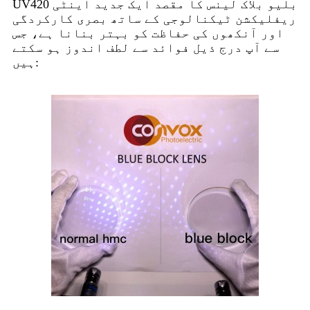
UV420 بلیو بلاک لینس کا مقصد ایک جدید اینٹی
ریفلیکشن ٹیکنالوجی کے ساتھ بصری کارکردگی
اور آنکھوں کی حفاظت کو بہتر بنانا ہے، جس
سے آپ درج ذیل فوائد سے لطف اندوز ہو سکتے
ہیں: