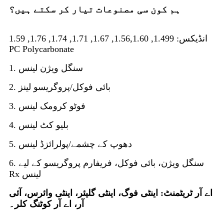
ہم کون سی مصنوعات تیار کر سکتے ہیں؟
انڈیکس: 1.499, 1.56,1.60, 1.67, 1.71, 1.74, 1.76, 1.59
PC Polycarbonate
1. سنگل ویژن لینس
2. بائی فوکل/پروگریسو لینز
3. فوٹو کرومک لینس
4. بلیو کٹ لینس
5. دھوپ کے چشمے/پولرائزڈ لینس
6. سنگل ویژن، بائی فوکل، فریفارم پروگریسو کے لیے
Rx لینس
اے آر ٹریٹمنٹ: اینٹی فوگ، اینٹی گلیئر، اینٹی وائرس، آئی
آر، اے آر کوٹنگ کلر۔