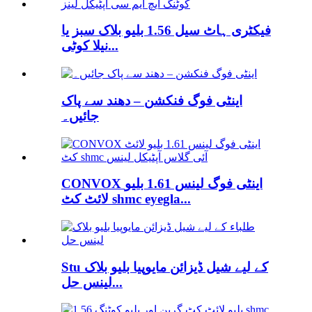
فیکٹری ہاٹ سیل 1.56 بلیو بلاک سبز یا
نیلا کوٹی...
اینٹی فوگ فنکشن – دھند سے پاک
جائیں۔
CONVOX اینٹی فوگ لینس 1.61 بلیو
لائٹ کٹ shmc eyegla...
Stu کے لیے شیل ڈیزائن مایوپیا بلیو بلاک
لینس حل...