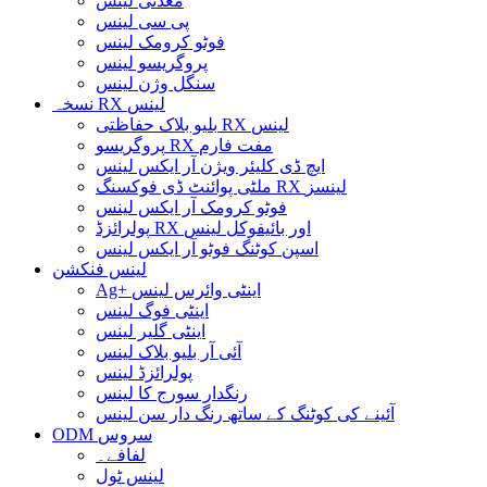
معدنی لینس
پی سی لینس
فوٹو کرومک لینس
پروگریسو لینس
سنگل وژن لینس
نسخہ RX لینس
بلیو بلاک حفاظتی RX لینس
پروگریسو RX مفت فارم
ایچ ڈی کلیئر ویژن آر ایکس لینس
ملٹی پوائنٹ ڈی فوکسنگ RX لینسز
فوٹو کرومک آر ایکس لینس
پولرائزڈ RX اور بائیفوکل لینس
اسپن کوٹنگ فوٹو آر ایکس لینس
لینس فنکشن
Ag+ اینٹی وائرس لینس
اینٹی فوگ لینس
اینٹی گلیر لینس
آئی آر بلیو بلاک لینس
پولرائزڈ لینس
رنگدار سورج کا لینس
آئینے کی کوٹنگ کے ساتھ رنگ دار سن لینس
ODM سروس
لفافے۔
لینس ٹول