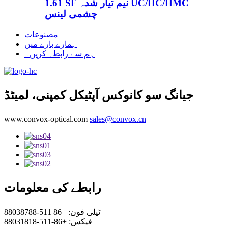
1.61 SF نیم تیار شدہ UC/HC/HMC
چشمی لینس
مصنوعات
ہمارے بارے میں
ہم سے رابطہ کریں۔
جیانگ سو کانوکس آپٹیکل کمپنی، لمیٹڈ
www.convox-optical.com
sales@convox.cn
رابطے کی معلومات
ٹیلی فون: +86 511-88038788
فیکس: +86-511-88031818