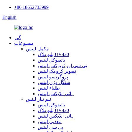
+86 18652733999
English
گھر
مصنوعات
مکمل لینس
بلیو بلاک UV420
بائیفوکل لینس
پی سی اور ٹریوکس لینس
تصویر کرومک لینس
پروگریسو لینس
سنگل وژن لینس
طلباء لینس
ہائی انڈیکس لینس
نیم تیار لینس
بائیفوکل لینس
بلیو بلاک UV420
ہائی انڈیکس لینس
معدنی لینس
پی سی لینس