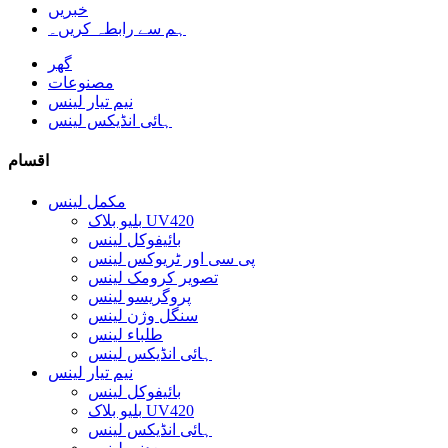
خبریں
ہم سے رابطہ کریں۔
گھر
مصنوعات
نیم تیار لینس
ہائی انڈیکس لینس
اقسام
مکمل لینس
بلیو بلاک UV420
بائیفوکل لینس
پی سی اور ٹریوکس لینس
تصویر کرومک لینس
پروگریسو لینس
سنگل وژن لینس
طلباء لینس
ہائی انڈیکس لینس
نیم تیار لینس
بائیفوکل لینس
بلیو بلاک UV420
ہائی انڈیکس لینس