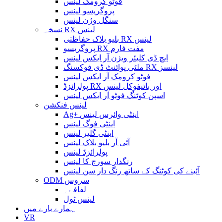
فوٹو کرومک لینس
پروگریسو لینس
سنگل وژن لینس
نسخہ RX لینس
بلیو بلاک حفاظتی RX لینس
پروگریسو RX مفت فارم
ایچ ڈی کلیئر ویژن آر ایکس لینس
ملٹی پوائنٹ ڈی فوکسنگ RX لینسز
فوٹو کرومک آر ایکس لینس
پولرائزڈ RX اور بائیفوکل لینس
اسپن کوٹنگ فوٹو آر ایکس لینس
لینس فنکشن
Ag+ اینٹی وائرس لینس
اینٹی فوگ لینس
اینٹی گلیر لینس
آئی آر بلیو بلاک لینس
پولرائزڈ لینس
رنگدار سورج کا لینس
آئینے کی کوٹنگ کے ساتھ رنگ دار سن لینس
ODM سروس
لفافے۔
لینس ٹول
ہمارے بارے میں
VR