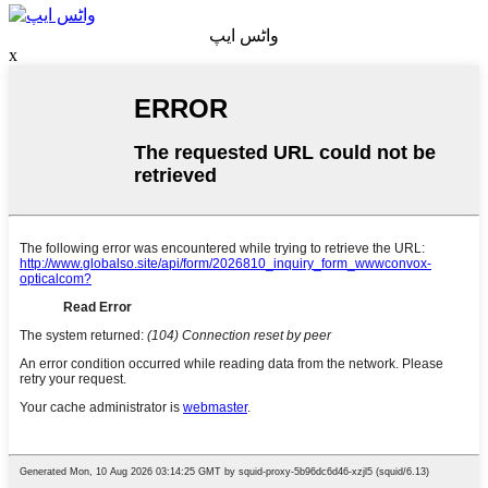
واٹس ایپ
x