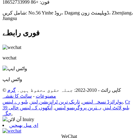
فون: +86 18652733999
شامل کریں: No.56 Yinhe روڈ، Dagang ڈویلپمنٹ زون، Zhenjiang،
Jiangsu
فوری رابطے
wechat
واٹس ایپ
© کاپی رائٹ - 2010-2022: جملہ حقوق محفوظ ہیں۔
گرم
مصنوعات
-
سائٹ کا نقشہ
Cr
,
پولرائزڈ نسخہ لینس
,
تاریک ترین ٹرانزیشن لینز
,
بلیو رے لینس
39 بلیو لائٹ لینز
,
بہترین پروگریسو لینس
,
آنکھوں کے لینس خالی
,
جگہ
ای میل بھیجیں
WeChat